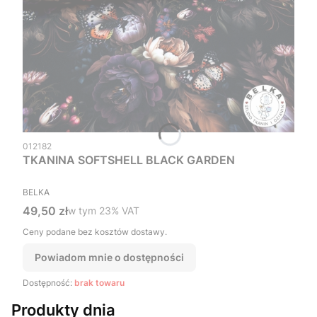
Kod produktu
012182
TKANINA SOFTSHELL BLACK GARDEN
PRODUCENT
BELKA
Cena brutto
49,50 zł
w tym %s VAT
w tym
23%
VAT
Ceny podane bez kosztów dostawy.
Powiadom mnie o dostępności
Dostępność:
brak towaru
Produkty dnia