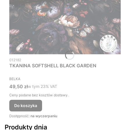
Kod produktu
012182
TKANINA SOFTSHELL BLACK GARDEN
PRODUCENT
BELKA
Cena brutto
49,50 zł
w tym %s VAT
w tym
23%
VAT
Ceny podane bez kosztów dostawy.
Do koszyka
Dostępność:
na wyczerpaniu
Produkty dnia