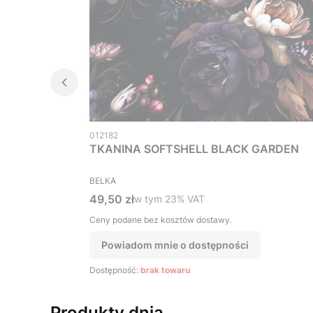
Kod produktu
012182
TKANINA SOFTSHELL BLACK GARDEN
PRODUCENT
BELKA
Cena brutto
49,50 zł
w tym %s VAT
w tym
23%
VAT
Ceny podane bez kosztów dostawy.
Powiadom mnie o dostępności
Dostępność:
brak towaru
Produkty dnia