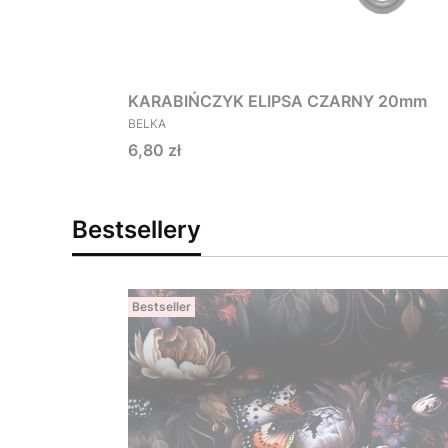
KARABIŃCZYK ELIPSA CZARNY 20mm
PRODUCENT
BELKA
Cena
6,80 zł
Bestsellery
Bestseller