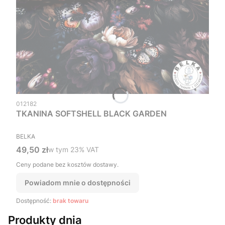
Kod produktu
012182
TKANINA SOFTSHELL BLACK GARDEN
PRODUCENT
BELKA
Cena brutto
49,50 zł
w tym %s VAT
w tym
23%
VAT
Ceny podane bez kosztów dostawy.
Powiadom mnie o dostępności
Dostępność:
brak towaru
Produkty dnia