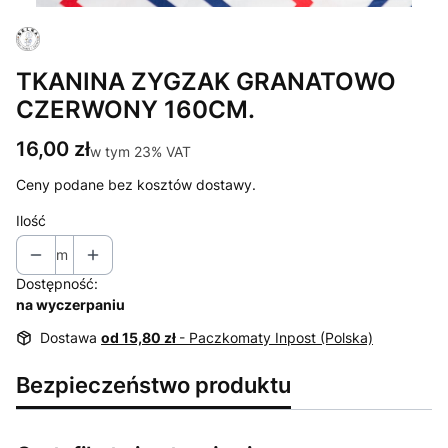
TKANINA ZYGZAK GRANATOWO
CZERWONY 160CM.
Cena
16,00 zł
w tym 23% VAT
w tym
23%
VAT
Ceny podane bez kosztów dostawy.
Ilość
m
Dostępność:
na wyczerpaniu
Dostawa
od 15,80 zł
- Paczkomaty Inpost (Polska)
Bezpieczeństwo produktu