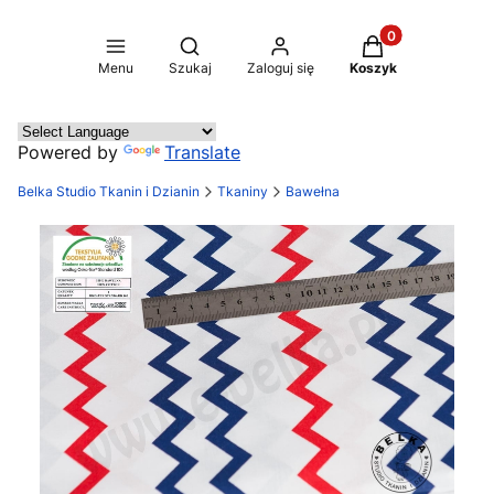
Produkty w koszy
Otwórz wyszukiwarkę
Menu
Szukaj
Zaloguj się
Koszyk
Powered by
Translate
Belka Studio Tkanin i Dzianin
Tkaniny
Bawełna