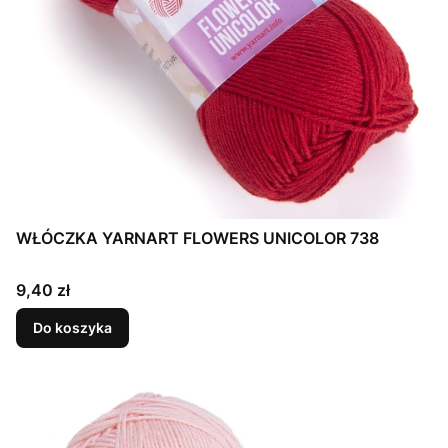
WŁÓCZKA YARNART FLOWERS UNICOLOR 738
Cena
9,40 zł
Do koszyka