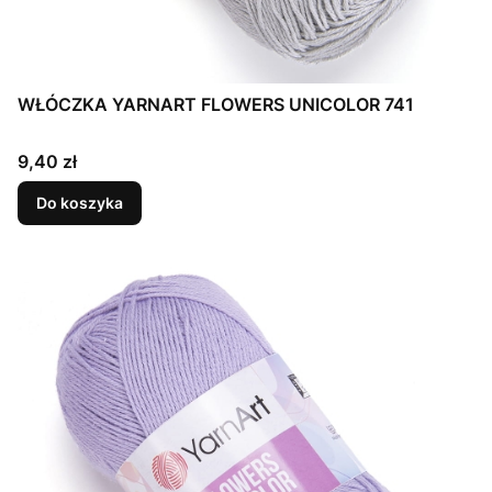
WŁÓCZKA YARNART FLOWERS UNICOLOR 741
Cena
9,40 zł
Do koszyka