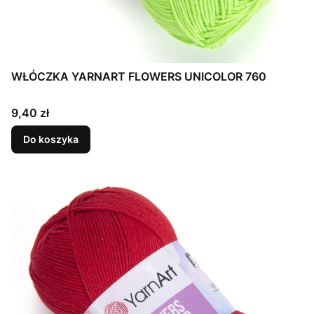
WŁÓCZKA YARNART FLOWERS UNICOLOR 760
Cena
9,40 zł
Do koszyka