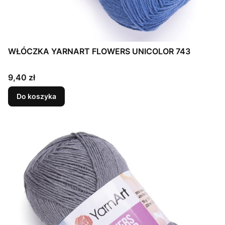
WŁÓCZKA YARNART FLOWERS UNICOLOR 743
Cena
9,40 zł
Do koszyka