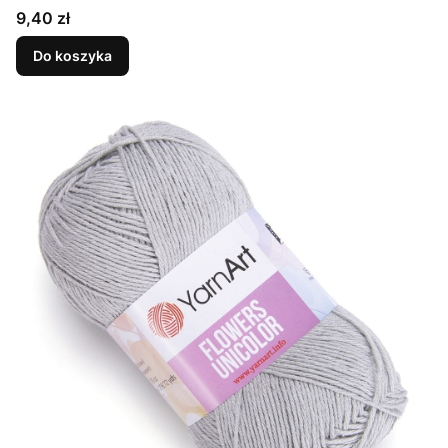
Cena
9,40 zł
Do koszyka