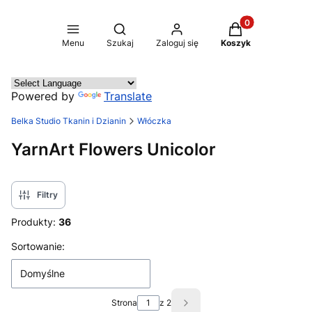
Produkty w koszy
Otwórz wyszukiwarkę
Menu
Szukaj
Zaloguj się
Koszyk
Powered by
Translate
Belka Studio Tkanin i Dzianin
Włóczka
YarnArt Flowers Unicolor
Filtry
Produkty:
36
Lista produktów
Sortowanie:
Domyślne
Strona
z 2
Następne produkty