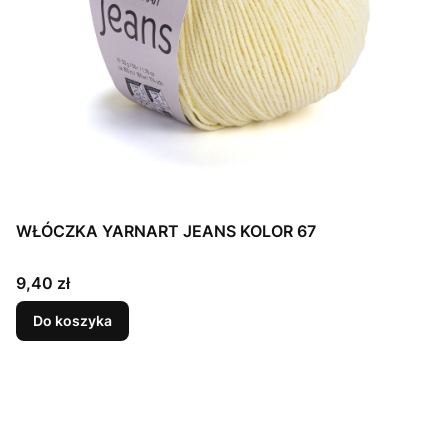
WŁÓCZKA YARNART JEANS KOLOR 67
Cena
9,40 zł
Do koszyka