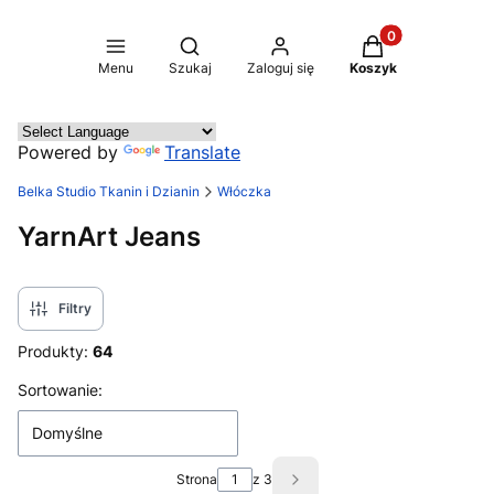
Produkty w koszy
Otwórz wyszukiwarkę
Menu
Szukaj
Zaloguj się
Koszyk
Powered by
Translate
Belka Studio Tkanin i Dzianin
Włóczka
YarnArt Jeans
Filtry
Produkty:
64
Lista produktów
Sortowanie:
Domyślne
Strona
z 3
Następne produkty