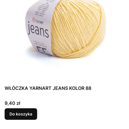
WŁÓCZKA YARNART JEANS KOLOR 88
Cena
9,40 zł
Do koszyka