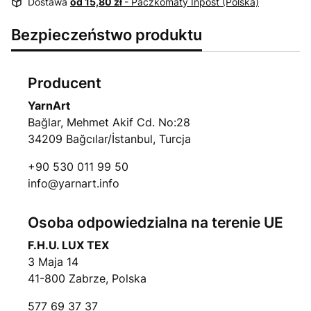
Dostawa
od 15,80 zł
- Paczkomaty Inpost (Polska)
Bezpieczeństwo produktu
Producent
YarnArt
Bağlar, Mehmet Akif Cd. No:28
34209 Bağcılar/İstanbul, Turcja
+90 530 011 99 50
info@yarnart.info
Osoba odpowiedzialna na terenie UE
F.H.U. LUX TEX
3 Maja 14
41-800 Zabrze, Polska
577 69 37 37