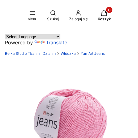
Produkty w koszy
Otwórz wyszukiwarkę
Menu
Szukaj
Zaloguj się
Koszyk
Powered by
Translate
Belka Studio Tkanin i Dzianin
Włóczka
YarnArt Jeans