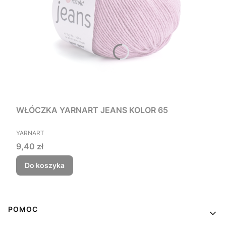
WŁÓCZKA YARNART JEANS KOLOR 65
PRODUCENT
YARNART
Cena
9,40 zł
Do koszyka
Linki w stopce
POMOC