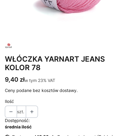
WŁÓCZKA YARNART JEANS
KOLOR 78
Cena
9,40 zł
w tym 23% VAT
w tym
23%
VAT
Ceny podane bez kosztów dostawy.
Ilość
szt.
Dostępność:
średnia ilość