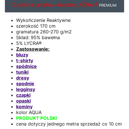
Dzianina pętelka +elastan LYCRA ®
PREMIUM
Wykończenie Reaktywne
szerokość 170 cm
gramatura 260-270 g/m2
Skład: 95% bawełna
5% LYCRA®
Zastosowanie:
bluzy
t-shirty
spódnice
tuniki
dresy
spodnie
legginsy
czapki
opaski
kominy
kolor AQUA
PRODUKT POLSKI
cena dotyczy jednego metra sprzedaż co 10 cm