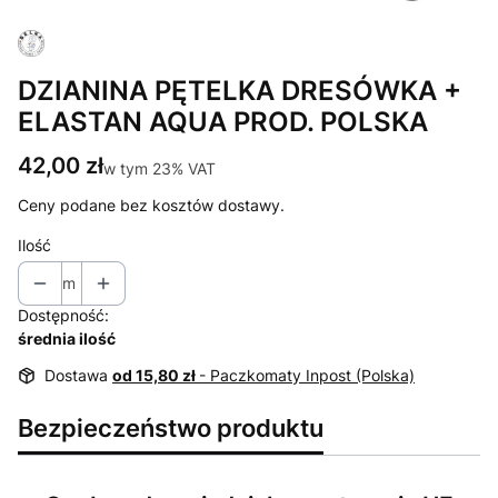
DZIANINA PĘTELKA DRESÓWKA +
ELASTAN AQUA PROD. POLSKA
Cena
42,00 zł
w tym 23% VAT
w tym
23%
VAT
Ceny podane bez kosztów dostawy.
Ilość
m
Dostępność:
średnia ilość
Dostawa
od 15,80 zł
- Paczkomaty Inpost (Polska)
Bezpieczeństwo produktu