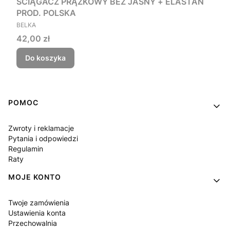
ŚCIĄGACZ PRĄŻKOWY BEŻ JASNY + ELASTAN
PROD. POLSKA
PRODUCENT
BELKA
Cena
42,00 zł
Do koszyka
Linki w stopce
POMOC
Zwroty i reklamacje
Pytania i odpowiedzi
Regulamin
Raty
MOJE KONTO
Twoje zamówienia
Ustawienia konta
Przechowalnia