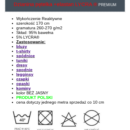
Dzianina pętelka +elastan LYCRA ®
PREMIUM
Wykończenie Reaktywne
szerokość 170 cm
gramatura 260-270 g/m2
Skład: 95% bawełna
5% LYCRA®
Zastosowanie:
bluzy
t-shirty
spódnice
tuniki
dresy
spodnie
legginsy
czapki
opaski
kominy
kolor BEŻ JASNY
PRODUKT POLSKI
cena dotyczy jednego metra sprzedaż co 10 cm