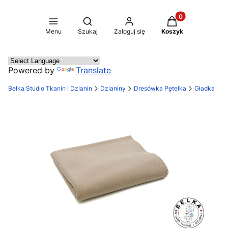
Produkty w koszy
Otwórz wyszukiwarkę
Menu
Szukaj
Zaloguj się
Koszyk
Powered by
Translate
Belka Studio Tkanin i Dzianin
Dzianiny
Dresówka Pętelka
Gładka