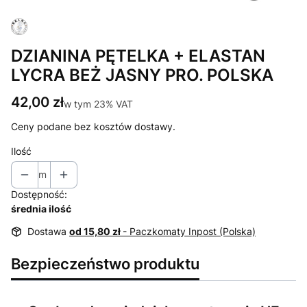
DZIANINA PĘTELKA + ELASTAN
LYCRA BEŻ JASNY PRO. POLSKA
Cena
42,00 zł
w tym 23% VAT
w tym
23%
VAT
Ceny podane bez kosztów dostawy.
Ilość
m
Dostępność:
średnia ilość
Dostawa
od 15,80 zł
- Paczkomaty Inpost (Polska)
Bezpieczeństwo produktu