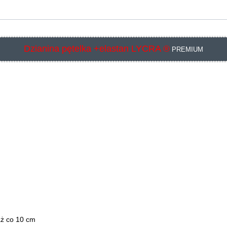
Dzianina pętelka +elastan LYCRA ®
PREMIUM
aż co 10 cm