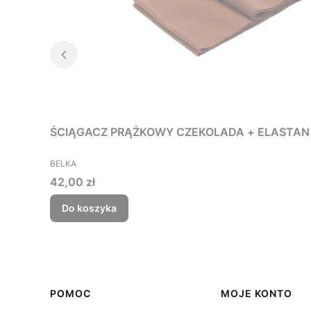
ŚCIĄGACZ PRĄŻKOWY CZ
PRODUCENT
BELKA
Cena
42,00 zł
Do koszyka
Linki w stopce
POMOC
MOJE KONTO