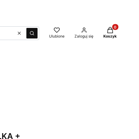
Produkty w kos
Wyczyść
Szukaj
Ulubione
Zaloguj się
Koszyk
LKA +