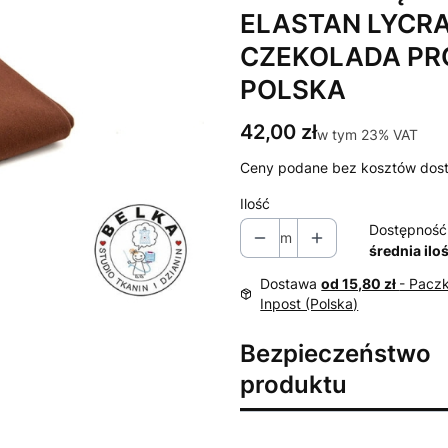
ELASTAN LYCR
CZEKOLADA PR
POLSKA
Cena
42,00 zł
w tym 23% VAT
w tym
23%
VAT
Ceny podane bez kosztów dos
Ilość
Dostępność
m
średnia ilo
Dostawa
od 15,80 zł
- Pacz
Inpost (Polska)
Bezpieczeństwo
produktu