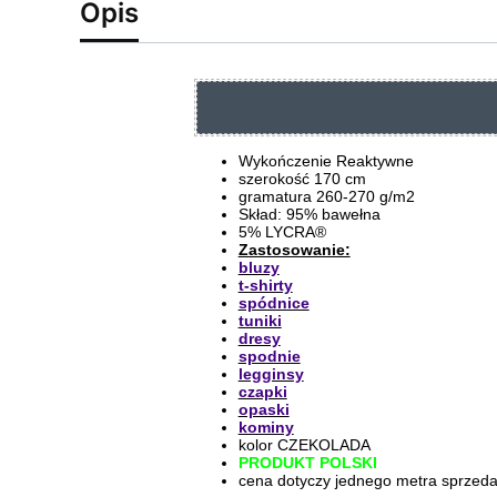
Opis
Wykończenie Reaktywne
szerokość 170 cm
gramatura 260-270 g/m2
Skład: 95% bawełna
5% LYCRA®
Zastosowanie:
bluzy
t-shirty
spódnice
tuniki
dresy
spodnie
legginsy
czapki
opaski
kominy
kolor CZEKOLADA
PRODUKT POLSKI
cena dotyczy jednego metra sprzed