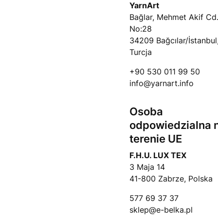
YarnArt
Bağlar, Mehmet Akif Cd
No:28
34209 Bağcılar/İstanbul
Turcja
+90 530 011 99 50
info@yarnart.info
Osoba
odpowiedzialna 
terenie UE
F.H.U. LUX TEX
3 Maja 14
41-800 Zabrze, Polska
577 69 37 37
sklep@e-belka.pl