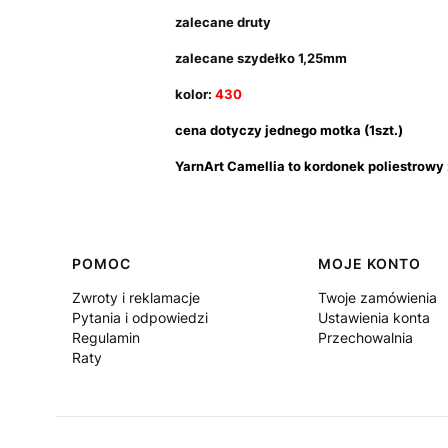
zalecane druty
zalecane szydełko 1,25mm
kolor:
430
cena dotyczy jednego motka (1szt.)
YarnArt Camellia to kordonek poliestrowy
Linki w stopce
POMOC
MOJE KONTO
Zwroty i reklamacje
Twoje zamówienia
Pytania i odpowiedzi
Ustawienia konta
Regulamin
Przechowalnia
Raty