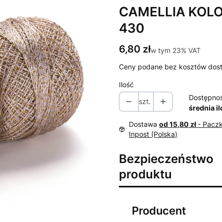
CAMELLIA KOL
430
Cena
6,80 zł
w tym 23% VAT
w tym
23%
VAT
Ceny podane bez kosztów dos
Ilość
Dostępno
szt.
średnia i
Dostawa
od 15,80 zł
- Pacz
Inpost (Polska)
Bezpieczeństwo
produktu
Producent