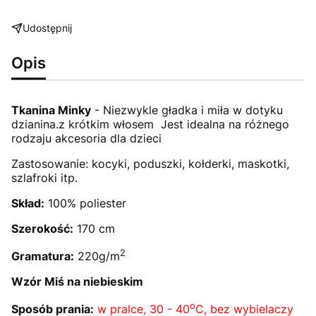
Udostępnij
Opis
Tkanina Minky
- Niezwykle gładka i miła w dotyku
dzianina.z krótkim włosem Jest idealna na różnego
rodzaju akcesoria dla dzieci
Zastosowanie: kocyki, poduszki, kołderki, maskotki,
szlafroki itp.
Skład:
100% poliester
Szerokość:
170 cm
2
Gramatura:
220g/m
Wzór Miś na niebieskim
o
Sposób prania:
w pralce, 30 - 40
C, bez wybielaczy