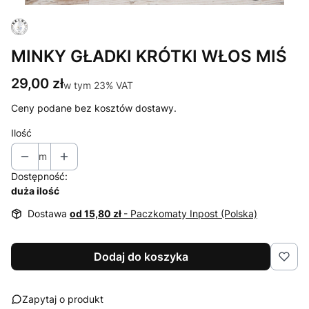
MINKY GŁADKI KRÓTKI WŁOS MIŚ
Cena
29,00 zł
w tym 23% VAT
w tym
23%
VAT
Ceny podane bez kosztów dostawy.
Ilość
m
Dostępność:
duża ilość
Dostawa
od 15,80 zł
- Paczkomaty Inpost (Polska)
Dodaj do koszyka
Zapytaj o produkt