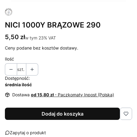
NICI 1000Y BRĄZOWE 290
Cena
5,50 zł
w tym 23% VAT
w tym
23%
VAT
Ceny podane bez kosztów dostawy.
Ilość
szt.
Dostępność:
średnia ilość
Dostawa
od 15,80 zł
- Paczkomaty Inpost (Polska)
Dodaj do koszyka
Zapytaj o produkt