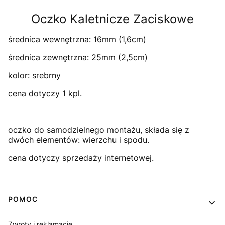
Oczko Kaletnicze Zaciskowe
średnica wewnętrzna: 16mm (1,6cm)
średnica zewnętrzna: 25mm (2,5cm)
kolor: srebrny
cena dotyczy 1 kpl.
oczko do samodzielnego montażu, składa się z
dwóch elementów: wierzchu i spodu.
cena dotyczy sprzedaży internetowej.
Linki w stopce
POMOC
Zwroty i reklamacje