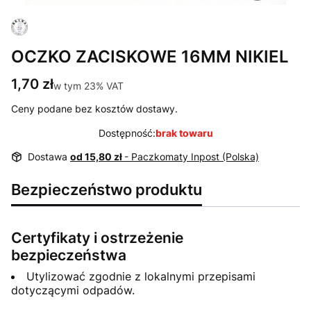
OCZKO ZACISKOWE 16MM NIKIEL
Cena
1,70 zł
w tym 23% VAT
w tym
23%
VAT
Ceny podane bez kosztów dostawy.
Dostępność:
brak towaru
Dostawa
od 15,80 zł
- Paczkomaty Inpost (Polska)
Bezpieczeństwo produktu
Certyfikaty i ostrzeżenie
bezpieczeństwa
Utylizować zgodnie z lokalnymi przepisami
dotyczącymi odpadów.