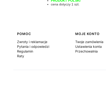
PRODUKT POLSKI
cena dotyczy 1 szt.
Linki w stopce
POMOC
MOJE KONTO
Zwroty i reklamacje
Twoje zamówienia
Pytania i odpowiedzi
Ustawienia konta
Regulamin
Przechowalnia
Raty