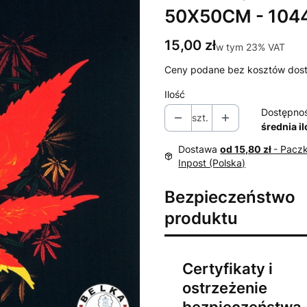
50X50CM - 104
Cena
15,00 zł
w tym 23% VAT
w tym
23%
VAT
Ceny podane bez kosztów dos
Ilość
Dostępno
szt.
średnia i
Dostawa
od 15,80 zł
- Pacz
Inpost (Polska)
Bezpieczeństwo
produktu
Certyfikaty i
ostrzeżenie