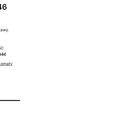
46
tawy.
ść:
lość
komaty