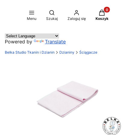
Produkty w koszy
Otwórz wyszukiwarkę
Menu
Szukaj
Zaloguj się
Koszyk
Powered by
Translate
Belka Studio Tkanin i Dzianin
Dzianiny
Ściągacze