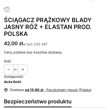
ŚCIĄGACZ PRĄŻKOWY BLADY
JASNY RÓŻ + ELASTAN PROD.
POLSKA
Cena
42,00 zł
w tym 23% VAT
w tym
23%
VAT
Ceny podane bez kosztów dostawy.
Ilość
m
Dostępność:
duża ilość
Dostawa
od 15,80 zł
- Paczkomaty Inpost (Polska)
Bezpieczeństwo produktu