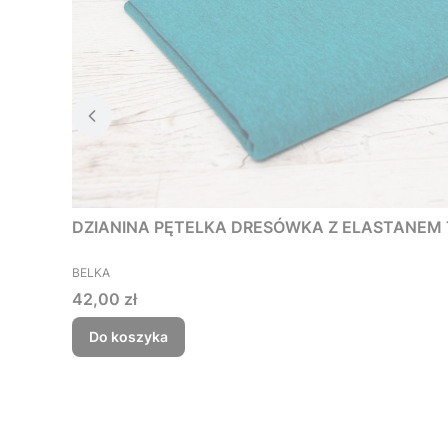
DZIANINA PĘTELKA DRESÓWKA Z ELASTANEM 
PRODUCENT
BELKA
Cena
42,00 zł
Do koszyka