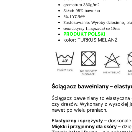
gramatura 380g/m2
Skład: 95% bawełna
5% LYCRA®
Zastosowanie: Wyroby dziecinne, bl
cena dotyczy 1m sprzedaż co 10cm
PRODUKT POLSKI
kolor: TURKUS MELANŻ
Ściągacz bawełniany – elasty
Ściągacz bawełniany to elastyczna 
czy dresów. Wykonany z wysokiej ja
nawet po wielu praniach.
Elastyczny i sprężysty
– doskonale 
Miękki i przyjemny dla skóry
– dzię