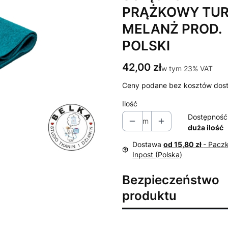
PRĄŻKOWY TU
MELANŻ PROD.
POLSKI
Cena
42,00 zł
w tym 23% VAT
w tym
23%
VAT
Ceny podane bez kosztów dos
Ilość
Dostępność
m
duża ilość
Dostawa
od 15,80 zł
- Pacz
Inpost (Polska)
Bezpieczeństwo
produktu