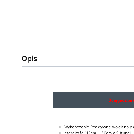
Opis
Ściągacz ba
Wykończenie Reaktywne wałek na pł
szerokość 112cm - 56cm x 2 (tunel -