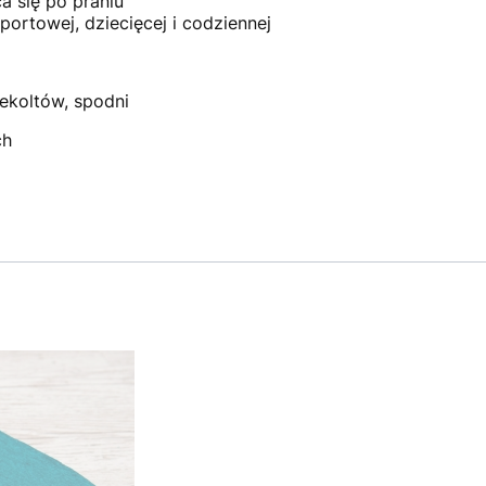
a się po praniu
portowej, dziecięcej i codziennej
ekoltów, spodni
ch