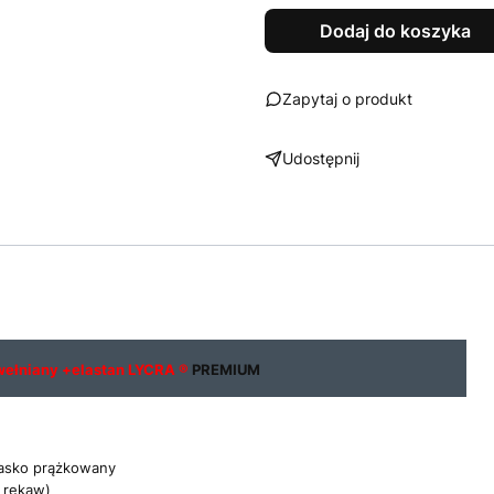
Dodaj do koszyka
Zapytaj o produkt
Udostępnij
wełniany +elastan LYCRA ®
PREMIUM
asko prążkowany
 rękaw)