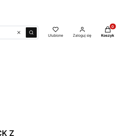
Produkty w kos
Wyczyść
Szukaj
Ulubione
Zaloguj się
Koszyk
K Z