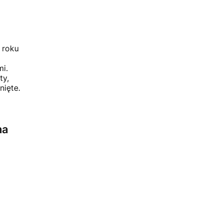
 roku
i.
ty,
nięte.
na