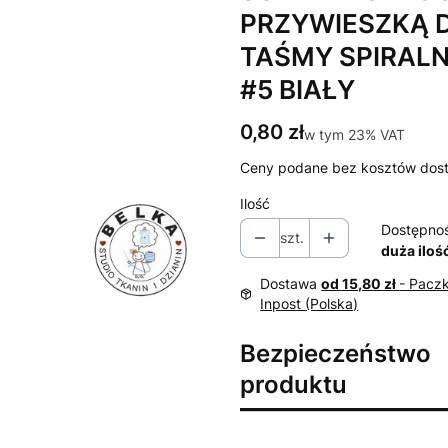
PRZYWIESZKĄ 
TAŚMY SPIRAL
#5 BIAŁY
Cena
0,80 zł
w tym 23% VAT
w tym
23%
VAT
Ceny podane bez kosztów dos
Ilość
Dostępno
szt.
duża iloś
Dostawa
od 15,80 zł
- Pacz
Inpost (Polska)
Bezpieczeństwo
produktu