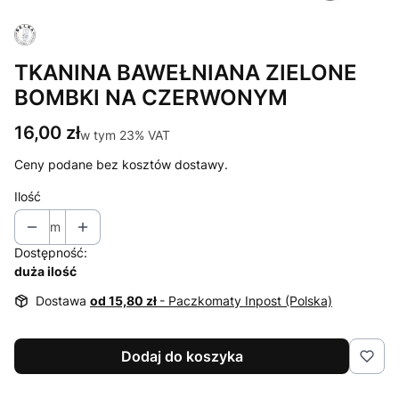
TKANINA BAWEŁNIANA ZIELONE
BOMBKI NA CZERWONYM
Cena
16,00 zł
w tym 23% VAT
w tym
23%
VAT
Ceny podane bez kosztów dostawy.
Ilość
m
Dostępność:
duża ilość
Dostawa
od 15,80 zł
- Paczkomaty Inpost (Polska)
Dodaj do koszyka