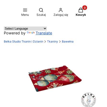
Produkty w koszy
Otwórz wyszukiwarkę
Menu
Szukaj
Zaloguj się
Koszyk
Powered by
Translate
Belka Studio Tkanin i Dzianin
Tkaniny
Bawełna