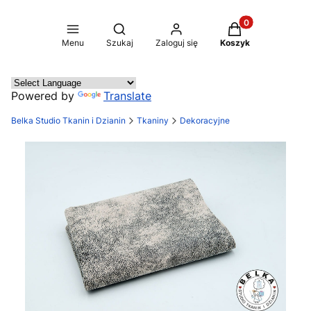
Produkty w koszy
Otwórz wyszukiwarkę
Menu
Szukaj
Zaloguj się
Koszyk
Powered by
Translate
Belka Studio Tkanin i Dzianin
Tkaniny
Dekoracyjne