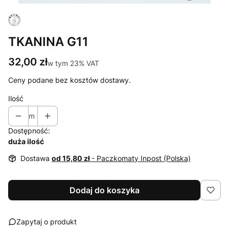
TKANINA G11
Cena
32,00 zł
w tym 23% VAT
w tym
23%
VAT
Ceny podane bez kosztów dostawy.
Ilość
m
Dostępność:
duża ilość
Dostawa
od 15,80 zł
- Paczkomaty Inpost (Polska)
Dodaj do koszyka
Zapytaj o produkt