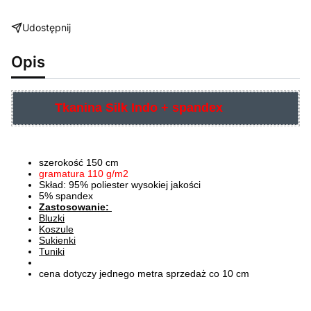
Udostępnij
Opis
Tkanina Silk Indo + spandex
szerokość 150 cm
gramatura 110 g/m2
Skład: 95% poliester wysokiej jakości
5% spandex
Zastosowanie:
Bluzki
Koszule
Sukienki
Tuniki
cena dotyczy jednego metra sprzedaż co 10 cm