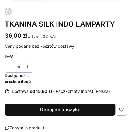
TKANINA SILK INDO LAMPARTY
Cena
36,00 zł
w tym 23% VAT
w tym
23%
VAT
Ceny podane bez kosztów dostawy.
Ilość
m
Dostępność:
średnia ilość
Dostawa
od 15,80 zł
- Paczkomaty Inpost (Polska)
Dodaj do koszyka
Zapytaj o produkt