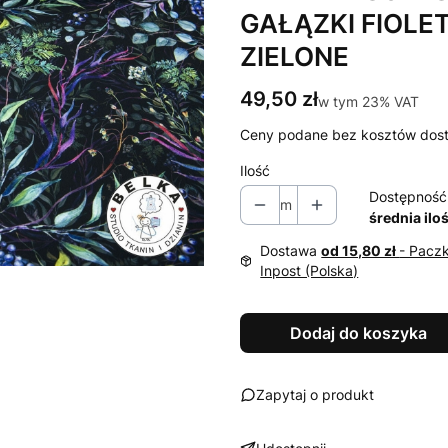
GAŁĄZKI FIOL
ZIELONE
Cena
49,50 zł
w tym 23% VAT
w tym
23%
VAT
Ceny podane bez kosztów dos
Ilość
Dostępność
m
średnia ilo
Dostawa
od 15,80 zł
- Pacz
Inpost (Polska)
Dodaj do koszyka
Zapytaj o produkt