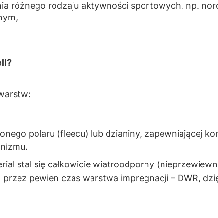
a różnego rodzaju aktywności sportowych, np. nordic
nnym,
ll?
3 warstw:
żonego polaru
(fleecu) lub dzianiny, zapewniającej k
anizmu.
iał stał się całkowicie
wiatroodporny
(nieprzewiewn
 przez pewien czas warstwa impregnacji –
DWR
, dzi