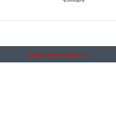
Udostępnij
Tkanina Softshell +spandex ®