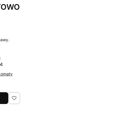
ETOWO
tawy.
:
ść
komaty