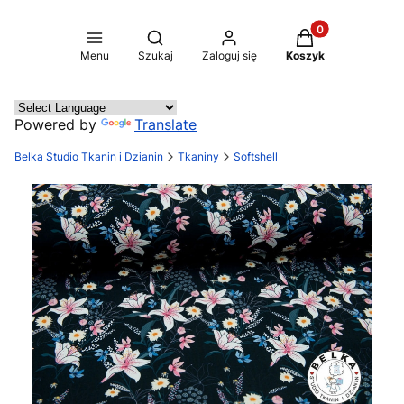
Produkty w koszy
Otwórz wyszukiwarkę
Menu
Szukaj
Zaloguj się
Koszyk
Powered by
Translate
Belka Studio Tkanin i Dzianin
Tkaniny
Softshell