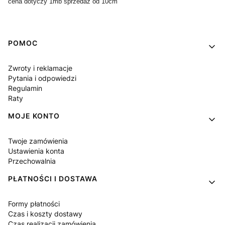
cena dotyczy 1mb sprzedaż od 10cm
Linki w stopce
POMOC
Zwroty i reklamacje
Pytania i odpowiedzi
Regulamin
Raty
MOJE KONTO
Twoje zamówienia
Ustawienia konta
Przechowalnia
PŁATNOŚCI I DOSTAWA
Formy płatności
Czas i koszty dostawy
Czas realizacji zamówienia