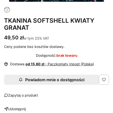
TKANINA SOFTSHELL KWIATY
GRANAT
Cena
49,50 zł
w tym 23% VAT
w tym
23%
VAT
Ceny podane bez kosztów dostawy.
Dostępność:
brak towaru
Dostawa
od 15,80 zł
- Paczkomaty Inpost (Polska)
Powiadom mnie o dostępności
Zapytaj o produkt
Udostępnij