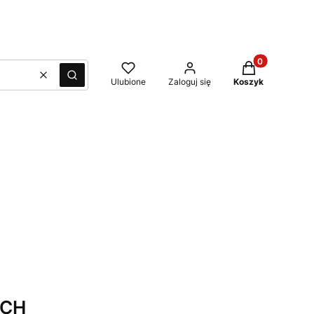
Produkty w kos
Wyczyść
Szukaj
Ulubione
Zaloguj się
Koszyk
TCH