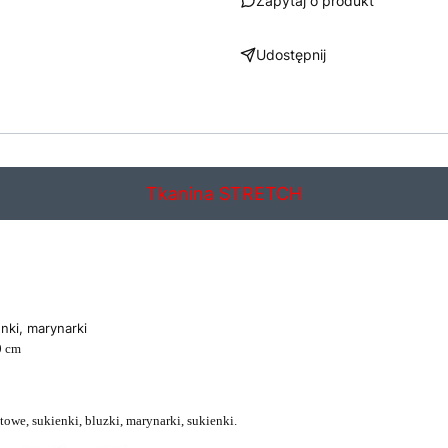
Zapytaj o produkt
Udostępnij
Tkanina STRETCH
ienki, marynarki
0 cm
towe, sukienki, bluzki, marynarki, sukienki.