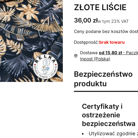
ZŁOTE LIŚCIE
Cena
36,00 zł
w tym 23% VAT
w tym
23%
VAT
Ceny podane bez kosztów dos
Dostępność:
brak towaru
Dostawa
od 15,80 zł
- Pacz
Inpost (Polska)
Bezpieczeństwo
produktu
Certyfikaty i
ostrzeżenie
bezpieczeństwa
Utylizować zgodnie 