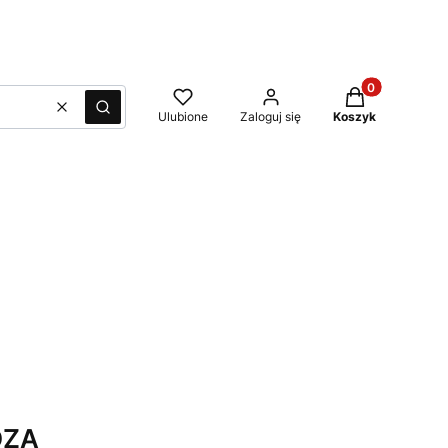
Produkty w kos
Wyczyść
Szukaj
Ulubione
Zaloguj się
Koszyk
OZA