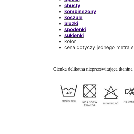
chusty
kombinezony
koszule
bluzki
spodenki
sukienki
kolor
cena dotyczy jednego metra 
Cienka delikatna nieprześwitująca tkanina 