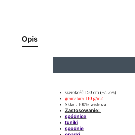
Opis
szerokość 150 cm (+/- 2%)
gramatura 110 g/m2
Skład: 100% wiskoza
Zastosowanie:
spódnice
tuniki
spodnie
opaski