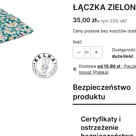
ŁĄCZKA ZIELO
Cena
35,00 zł
w tym 23% VAT
w tym
23%
VAT
Ceny podane bez kosztów dos
Ilość
Dostępność
m
duża ilość
Dostawa
od 15,80 zł
- Pacz
Inpost (Polska)
Bezpieczeństwo
produktu
Certyfikaty i
ostrzeżenie