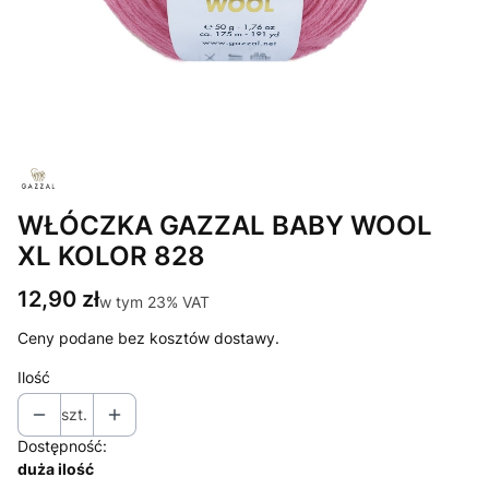
WŁÓCZKA GAZZAL BABY WOOL
XL KOLOR 828
Cena
12,90 zł
w tym 23% VAT
w tym
23%
VAT
Ceny podane bez kosztów dostawy.
Ilość
szt.
Dostępność:
duża ilość