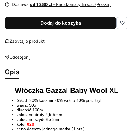
Dostawa
od 15,80 zł
- Paczkomaty Inpost (Polska)
Dodaj do koszyka
Zapytaj o produkt
Udostępnij
Opis
Włóczka Gazzal Baby Wool XL
Skład: 20% kaszmir 40% wełna 40% poliakryl
waga: 50g
długość 100m
zalecane druty 4,5-5mm
zalecane szydełko 3mm
kolor
828
cena dotyczy jednego motka (1 szt.)