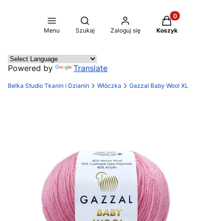
Produkty w koszy
Otwórz wyszukiwarkę
Menu
Szukaj
Zaloguj się
Koszyk
Powered by
Translate
Belka Studio Tkanin i Dzianin
Włóczka
Gazzal Baby Wool XL