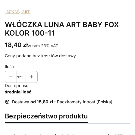
WŁÓCZKA LUNA ART BABY FOX
KOLOR 100-11
Cena
18,40 zł
w tym 23% VAT
w tym
23%
VAT
Ceny podane bez kosztów dostawy.
Ilość
szt.
Dostępność:
średnia ilość
Dostawa
od 15,80 zł
- Paczkomaty Inpost (Polska)
Bezpieczeństwo produktu