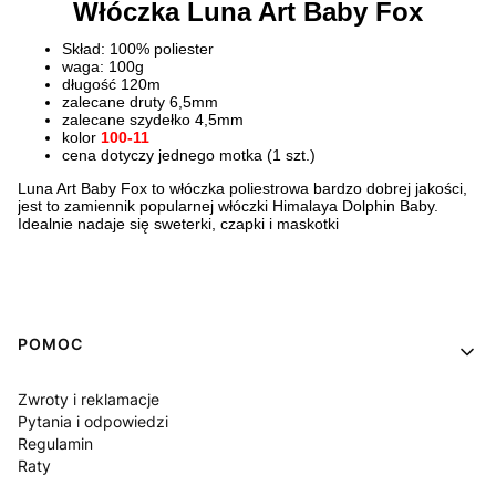
Włóczka Luna Art Baby Fox
Skład: 100% poliester
waga: 100g
długość 120m
zalecane druty 6,5mm
zalecane szydełko 4,5mm
kolor
100-11
cena dotyczy jednego motka (1 szt.)
Luna Art Baby Fox to włóczka poliestrowa bardzo dobrej jakości,
jest to zamiennik popularnej włóczki Himalaya Dolphin Baby.
Idealnie nadaje się sweterki, czapki i maskotki
Linki w stopce
POMOC
Zwroty i reklamacje
Pytania i odpowiedzi
Regulamin
Raty