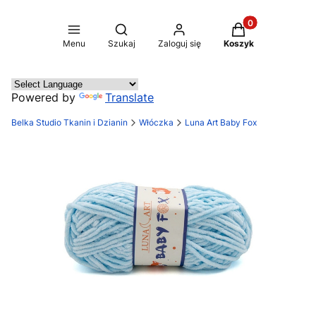
Produkty w koszy
Otwórz wyszukiwarkę
Menu
Szukaj
Zaloguj się
Koszyk
Powered by
Translate
Belka Studio Tkanin i Dzianin
Włóczka
Luna Art Baby Fox