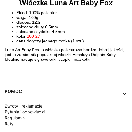
Włóczka Luna Art Baby Fox
Skład: 100% poliester
waga: 100g
długość 120m
zalecane druty 6,5mm
zalecane szydełko 4,5mm
kolor
100-27
cena dotyczy jednego motka (1 szt.)
Luna Art Baby Fox to włóczka poliestrowa bardzo dobrej jakości,
jest to zamiennik popularnej włóczki Himalaya Dolphin Baby.
Idealnie nadaje się sweterki, czapki i maskotki
Linki w stopce
POMOC
Zwroty i reklamacje
Pytania i odpowiedzi
Regulamin
Raty