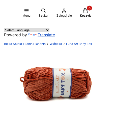
Produkty w koszy
Otwórz wyszukiwarkę
Menu
Szukaj
Zaloguj się
Koszyk
Powered by
Translate
Belka Studio Tkanin i Dzianin
Włóczka
Luna Art Baby Fox