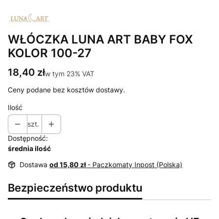
WŁÓCZKA LUNA ART BABY FOX
KOLOR 100-27
Cena
18,40 zł
w tym 23% VAT
w tym
23%
VAT
Ceny podane bez kosztów dostawy.
Ilość
szt.
Dostępność:
średnia ilość
Dostawa
od 15,80 zł
- Paczkomaty Inpost (Polska)
Bezpieczeństwo produktu