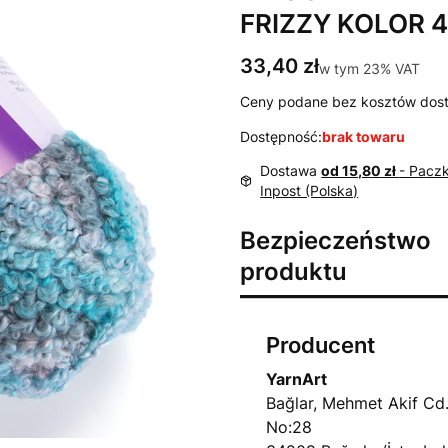
FRIZZY KOLOR 4
Cena
33,40 zł
w tym 23% VAT
w tym
23%
VAT
Ceny podane bez kosztów dos
Dostępność:
brak towaru
Dostawa
od 15,80 zł
- Pacz
Inpost (Polska)
Bezpieczeństwo
produktu
Producent
YarnArt
Bağlar, Mehmet Akif Cd
No:28