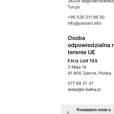
34209 Bağcılar/İstanbul
Turcja
+90 530 011 99 50
info@yarnart.info
Osoba
odpowiedzialna 
terenie UE
F.H.U. LUX TEX
3 Maja 14
41-800 Zabrze, Polska
577 69 37 37
sklep@e-belka.pl
Powiadom mnie o