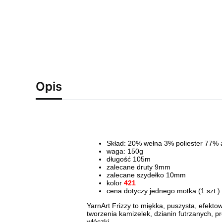
Opis
Skład: 20% wełna 3% poliester 77% 
waga: 150g
długość 105m
zalecane druty 9mm
zalecane szydełko 10mm
kolor
421
cena dotyczy jednego motka (1 szt.)
YarnArt Frizzy to miękka, puszysta, efekt
tworzenia kamizelek, dzianin futrzanych, p
włóczki.