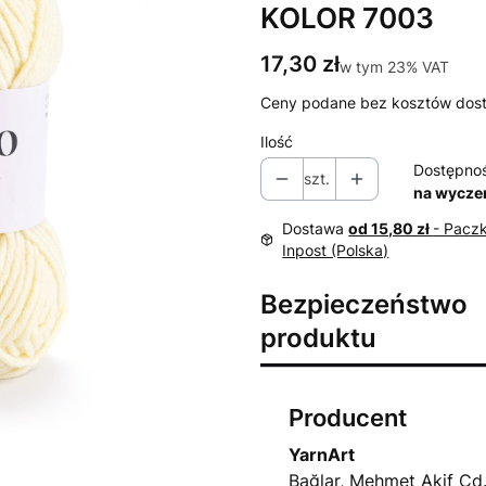
KOLOR 7003
Cena
17,30 zł
w tym 23% VAT
w tym
23%
VAT
Ceny podane bez kosztów dos
Ilość
Dostępno
szt.
na wycze
Dostawa
od 15,80 zł
- Pacz
Inpost (Polska)
Bezpieczeństwo
produktu
Producent
YarnArt
Bağlar, Mehmet Akif Cd