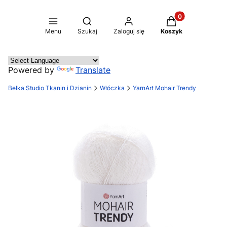
Produkty w koszy
Otwórz wyszukiwarkę
Menu
Szukaj
Zaloguj się
Koszyk
Powered by
Translate
Belka Studio Tkanin i Dzianin
Włóczka
YarnArt Mohair Trendy