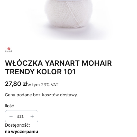
WŁÓCZKA YARNART MOHAIR
TRENDY KOLOR 101
Cena
27,80 zł
w tym 23% VAT
w tym
23%
VAT
Ceny podane bez kosztów dostawy.
Ilość
szt.
Dostępność:
na wyczerpaniu