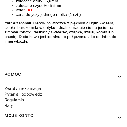
zalecane druty 5,0mm
zalecane szydełko 5,5mm
kolor
101
cena dotyczy jednego motka (1 szt.)
YarnArt Mohair Trendy to włóczka z pięknym długim włosem,
ciepła, bardzo miła w dotyku. Idealnie nadaje się na jesienno-
zimowe robótki, delikatny sweterek, czapkę, szalik, komin lub
chustę. Dodatkowo jest idealna do połączenia jako dodatek do
innej włóczki.
Linki w stopce
POMOC
Zwroty i reklamacje
Pytania i odpowiedzi
Regulamin
Raty
MOJE KONTO