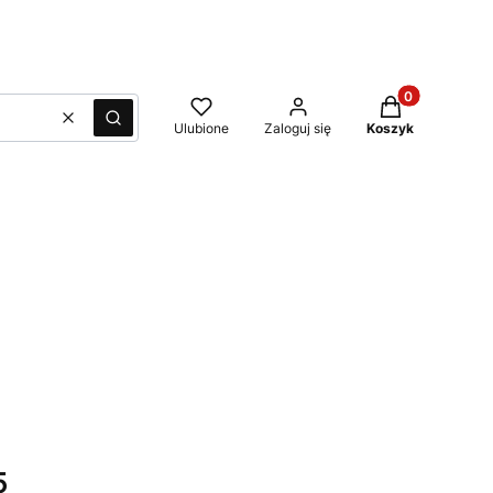
Produkty w kos
Wyczyść
Szukaj
Ulubione
Zaloguj się
Koszyk
5