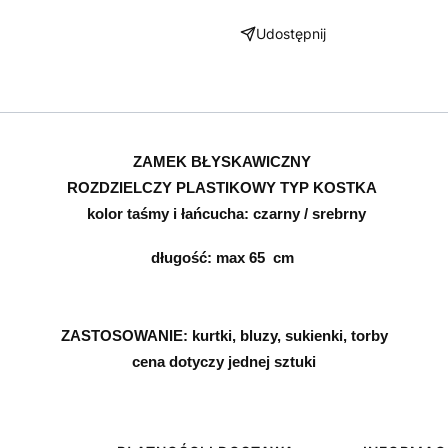
Udostępnij
ZAMEK BŁYSKAWICZNY
ROZDZIELCZY
PLASTIKOWY TYP
KOSTKA
kolor taśmy i łańcucha:
czarny / srebrny
długość: max 65
cm
ZASTOSOWANIE: kurtki, bluzy, sukienki, torby
cena dotyczy jednej sztuki