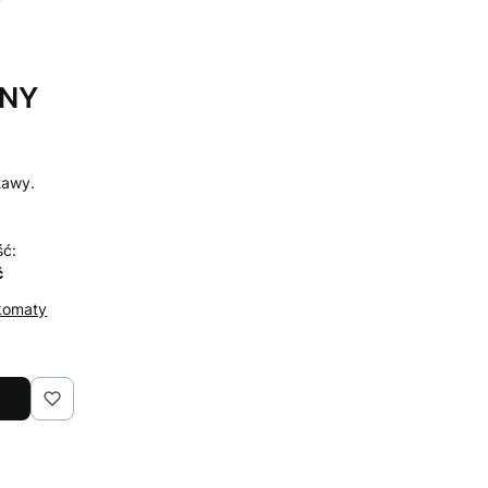
RNY
tawy.
ść:
ć
komaty