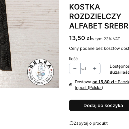
KOSTKA
ROZDZIELCZY
ALFABET SREB
Cena
13,50 zł
w tym 23% VAT
w tym
23%
VAT
Ceny podane bez kosztów dos
Ilość
Dostępno
szt.
duża iloś
Dostawa
od 15,80 zł
- Pacz
Inpost (Polska)
Dodaj do koszyka
Zapytaj o produkt